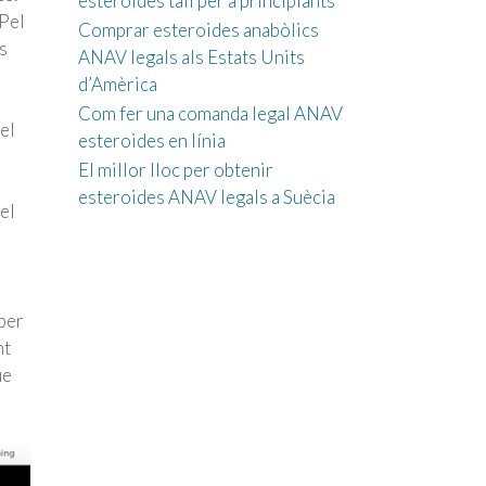
esteroides tall per a principiants
 Pel
Comprar esteroides anabòlics
s
ANAV legals als Estats Units
d’Amèrica
Com fer una comanda legal ANAV
el
esteroides en línia
El millor lloc per obtenir
esteroides ANAV legals a Suècia
el
 per
nt
ue