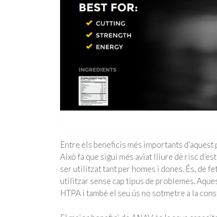
Entre els beneficis més importants d’aquest 
Això fa que sigui més aviat lliure de risc d’es
ser utilitzat tant per homes i dones. És, de f
utilitzar sense cap tipus de problemes. Aqu
HTPA i també el seu ús no sotmetre a la cons