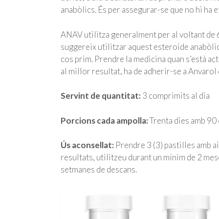
anabòlics. És per assegurar-se que no hi ha e
ANAV utilitza generalment per al voltant de 6
suggereix utilitzar aquest esteroide anabòlic 
cos prim. Prendre la medicina quan s’està ac
al millor resultat, ha de adherir-se a Anvaro
Servint de quantitat:
3 comprimits al dia
Porcions cada ampolla:
Trenta dies amb 90
Ús aconsellat:
Prendre 3 (3) pastilles amb a
resultats, utilitzeu durant un mínim de 2 me
setmanes de descans.