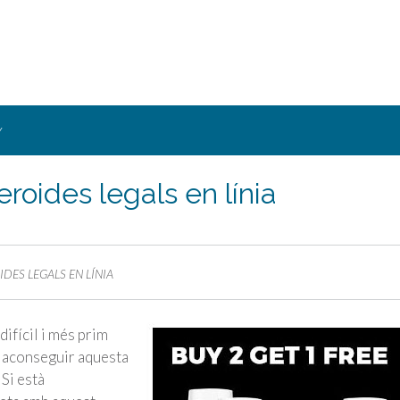
Y
oides legals en línia
DES LEGALS EN LÍNIA
ifícil i més prim
 aconseguir aquesta
 Si està