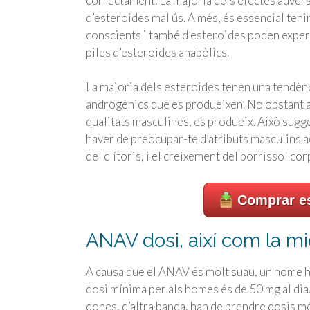
correctament. La majoria dels efectes advers
d’esteroides mal ús. A més, és essencial te
conscients i també d’esteroides poden experi
piles d’esteroides anabòlics.
La majoria dels esteroides tenen una tendènc
androgènics que es produeixen. No obstant ai
qualitats masculines, es produeix. Això sug
haver de preocupar-te d’atributs masculins a
del clítoris, i el creixement del borrissol co
Comprar es
ANAV dosi, així com la mi
A causa que el ANAV és molt suau, un home h
dosi mínima per als homes és de 50 mg al dia.
dones, d’altra banda, han de prendre dosis mé