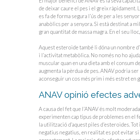
El major benefici de ANAV és la seva capacita
de deixar caure el pes i el greix ràpidament.
es fa de forma segura l’ús de per a les seny
anabòlics per a senyora. Si està destinat a mi
gran quantitat de massa magra. En el seu lloc
Aquest esteroide també li dóna un nombre d’
i l’activitat metabòlica. No només no ho ajuda
muscular quan en una dieta amb el consum de 
augmenta la pèrdua de pes. ANAV podria ser u
aconseguir un cos més prim i més estret en g
ANAV opinió efectes adve
A causa del fet que l’ANAV és molt moderada, l
experimenten cap tipus de problemes en el fe
la utilització d’aquest piles d’esteroides. To
negatius negatius, en realitat es pot evitar s