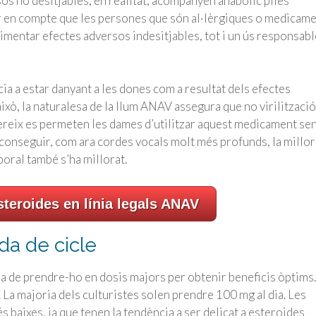
os no desitjables, en realitat, acompanyen anabòlic piles
nir en compte que les persones que són al·lèrgiques o medicam
mentar efectes adversos indesitjables, tot i un ús responsabl
ia a estar danyant a les dones com a resultat dels efectes
xò, la naturalesa de la llum ANAV assegura que no virilització
gereix es permeten les dames d’utilitzar aquest medicament se
conseguir, com ara cordes vocals molt més profunds, la millor
rporal també s’ha millorat.
teroides en línia legals ANAV
da de cicle
a de prendre-ho en dosis majors per obtenir beneficis òptims.
 La majoria dels culturistes solen prendre 100 mg al dia. Les
s baixes, ja que tenen la tendència a ser delicat a esteroides