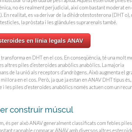
uscular o la pèrdua de pes ràpida. Aquest esteroide piles és
ica, no és realment perjudicial, així com bastant moderat en 
. En realitat, es va derivar de la dihidrotestosterona (DHT o),
esticles, la pròstata i les glàndules suprarenals també.
teroides en línia legals ANAV
s transforma en DHT en el cos. En conseqüència, té una molt m
s altres piles d’esteroides anabòlics anabòlics. La majoria
ans de la unió als receptors d’andrògens. Això augmenta el gr
millora en el cos. Però, ja que ja estan en ANAV DHT tipus és,
de i les piles d’esteroides anabòlics només actuen com un recu
er construir múscul
im, és per això ANAV generalment classificats com febles piles
 bastant raonable comparar ANAV amb diversos altres esteroid