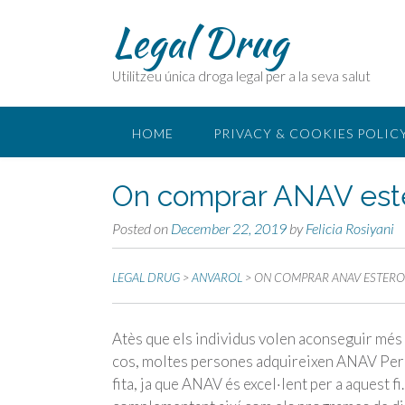
Legal Drug
Utilitzeu única droga legal per a la seva salut
HOME
PRIVACY & COOKIES POLIC
On comprar ANAV ester
Posted on
December 22, 2019
by
Felicia Rosiyani
LEGAL DRUG
>
ANVAROL
>
ON COMPRAR ANAV ESTEROI
Atès que els individus volen aconseguir més d
cos, moltes persones adquireixen ANAV Per
fita, ja que ANAV és excel·lent per a aquest fi.