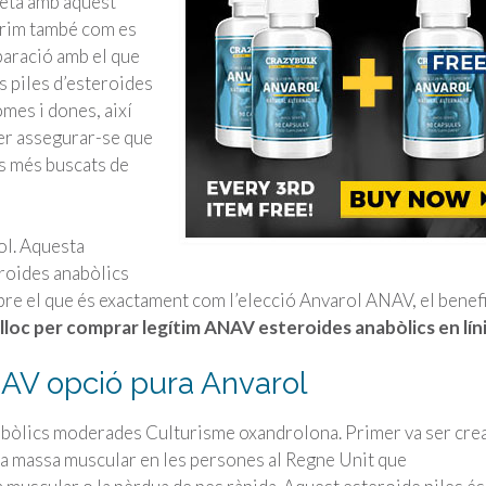
eta amb aquest
 prim també com es
paració amb el que
s piles d’esteroides
omes i dones, així
per assegurar-se que
es més buscats de
ol. Aquesta
eroides anabòlics
obre el que és exactament com l’elecció Anvarol ANAV, el benefi
 lloc per comprar legítim ANAV esteroides anabòlics en lín
AV opció pura Anvarol
abòlics moderades Culturisme oxandrolona. Primer va ser crea
 massa muscular en les persones al Regne Unit que