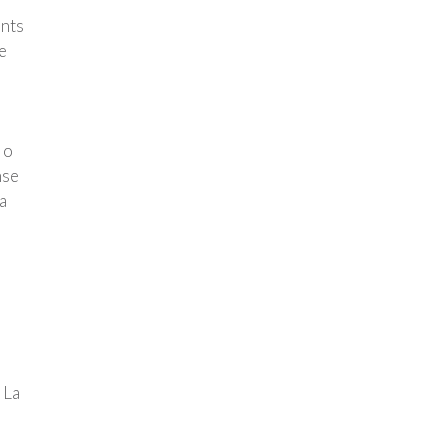
ents
e
 o
nse
a
 La