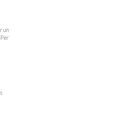
ir un
 Per
rs