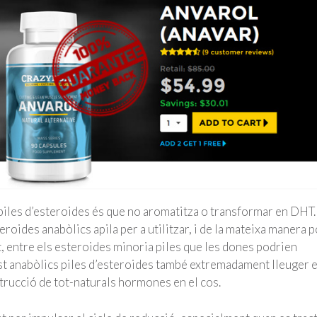
piles d’esteroides és que no aromatitza o transformar en DHT.
teroides anabòlics apila per a utilitzar, i de la mateixa manera p
et, entre els esteroides minoria piles que les dones podrien
est anabòlics piles d’esteroides també extremadament lleuger 
trucció de tot-naturals hormones en el cos.