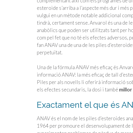
complementant així com els programes de di
esteroide s’arriba a l’aspecte més dur i més
vulgui en un mètode notable addicional com
tindrà, certament sense. Anvarol és una de le
anabòlics que poden ser utilitzats tant per h
com pel fet que no té els efectes adversos, 
fan ANAV una de una de les piles d’esteroid
perpetuïtat.
Una de la fórmula ANAV més eficaç és Anvar
informació ANAV: la més eficaç de tall d’est
Piles per als novells li oferirà informació s
els efectes secundaris, la dosi i també
millor
Exactament el que és AN
ANAV és el nom de les piles d’esteroides an
1964 per promoure el desenvolupament de la