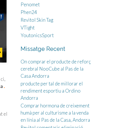
Penomet
Phen24
Revitol Skin Tag
VTight
YoutonicsSport
Missatge Recent
On comprar el producte de reforç
cerebral NooCube al Pas de la
Casa Andorra
ci,
producte per tal de millorar el
ia
.
rendiment esportiu a Ordino
Andorra
Comprar hormona de creixement
humà per al culturisme a la venda
t el
en línia al Pas de la Casa, Andorra
Revitol comentaris eliminació