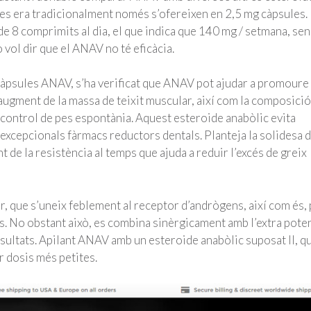
ides era tradicionalment només s’ofereixen en 2,5 mg càpsules.
de 8 comprimits al dia, el que indica que 140 mg / setmana, sen
 vol dir que el ANAV no té eficàcia.
càpsules ANAV, s’ha verificat que ANAV pot ajudar a promoure 
augment de la massa de teixit muscular, així com la composició
control de pes espontània. Aquest esteroide anabòlic evita
excepcionals fàrmacs reductors dentals. Planteja la solidesa d
 de la resistència al temps que ajuda a reduir l’excés de greix
, que s’uneix feblement al receptor d’andrògens, així com és,
s. No obstant això, es combina sinèrgicament amb l’extra pote
esultats. Apilant ANAV amb un esteroide anabòlic suposat II, q
ir dosis més petites.