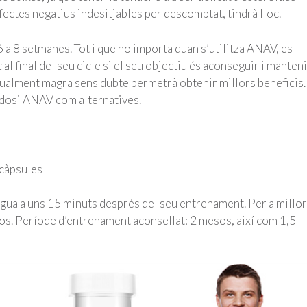
fectes negatius indesitjables per descomptat, tindrà lloc.
 a 8 setmanes. Tot i que no importa quan s’utilitza ANAV, es
al final del seu cicle si el seu objectiu és aconseguir i manten
tualment magra sens dubte permetrà obtenir millors beneficis.
l dosi ANAV com alternatives.
 càpsules
igua a uns 15 minuts després del seu entrenament. Per a millo
sos. Període d’entrenament aconsellat: 2 mesos, així com 1,5