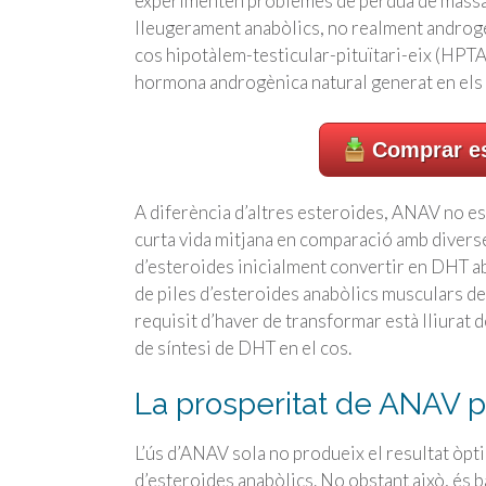
experimenten problemes de pèrdua de massa m
lleugerament anabòlics, no realment androgèn
cos hipotàlem-testicular-pituïtari-eix (HPTA)
hormona androgènica natural generat en els t
Comprar es
A diferència d’altres esteroides, ANAV no e
curta vida mitjana en comparació amb diverse
d’esteroides inicialment convertir en DHT ab
de piles d’esteroides anabòlics musculars de 
requisit d’haver de transformar està lliurat 
de síntesi de DHT en el cos.
La prosperitat de ANAV p
L’ús d’ANAV sola no produeix el resultat òpt
d’esteroides anabòlics. No obstant això, és