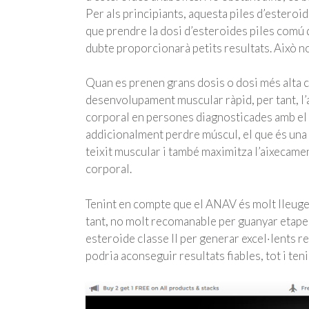
Per als principiants, aquesta piles d’estero
que prendre la dosi d’esteroides piles comú 
dubte proporcionarà petits resultats. Això no
Quan es prenen grans dosis o dosi més alta 
desenvolupament muscular ràpid, per tant, l’
corporal en persones diagnosticades amb el 
addicionalment perdre múscul, el que és una 
teixit muscular i també maximitza l’aixecament
corporal.
Tenint en compte que el ANAV és molt lleuger
tant, no molt recomanable per guanyar etape
esteroide classe II per generar excel·lents r
podria aconseguir resultats fiables, tot i ten