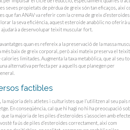
t per impulsar el cicle de reducció, especialment quan es trac
 Les seves propietats de pèrdua de greix són tan eficaços, així 
ores que fan ANAV va referir com la crema de greix d’esteroides
llorar la seva eficiència, aquest esteroide anabòlic no oferirà 
, ajudarà a desenvolupar teixit muscular fort.
avantatges quan es refereix a la preservació de la massa musc
 més baix de greix corporal, però així mateix preserva el teixit
calories limitades. Augmenta la taxa metabòlica, que al seu t
na alternativa perfecta per a aquells que planegen per
eneral.
rsos factibles
a majoria dels atletes i culturistes que l’utilitzen al seu país
tge. En conseqüència, cal que hi hagi no hi ha preocupació so
t i que la majoria de les piles d’esteroides s’associen amb efect
i vostè fa ús de piles d’esteroides correctament, així com