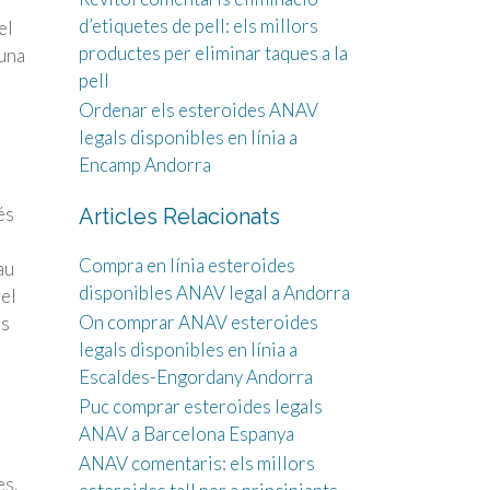
d’etiquetes de pell: els millors
el
productes per eliminar taques a la
 una
pell
Ordenar els esteroides ANAV
legals disponibles en línia a
Encamp Andorra
és
Articles Relacionats
Compra en línia esteroides
au
disponibles ANAV legal a Andorra
 el
On comprar ANAV esteroides
rs
legals disponibles en línia a
Escaldes-Engordany Andorra
Puc comprar esteroides legals
ANAV a Barcelona Espanya
ANAV comentaris: els millors
es.