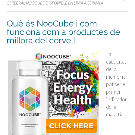
CEREBRAL NOOCUBE DISPONIBLE EN LÍNIA A ESPANYA
Què és NooCube i com
funciona com a productes de
millora del cervell
La
caducitat
de la
memòria
pot ser el
primer
indicador
de la
malaltia