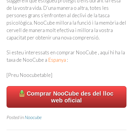
suggereix que estigueu protegit d’ells durant la resta
de la vostra vida. D’una manera o altra, totes les
persones grans s’enfronten al declivi de la tasca
psicològica. NooCube millora la funció i la memòria del
cervell de manera molt efectiva i millora la vostra
capacitat per obtenir una nova comprensió.
Si esteu interessats en comprar NooCube , aquí hi ha la
taxa de NooCube a
Espanya
:
[Preu Noocubetable]
Comprar NooCube des del lloc
web oficial
Posted in
Noocube