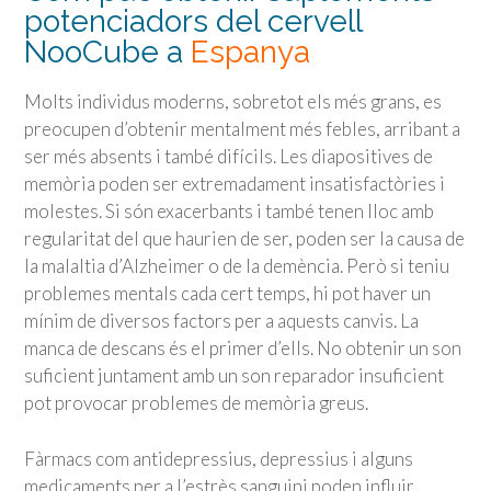
potenciadors del cervell
NooCube a
Espanya
Molts individus moderns, sobretot els més grans, es
preocupen d’obtenir mentalment més febles, arribant a
ser més absents i també difícils. Les diapositives de
memòria poden ser extremadament insatisfactòries i
molestes. Si són exacerbants i també tenen lloc amb
regularitat del que haurien de ser, poden ser la causa de
la malaltia d’Alzheimer o de la demència. Però si teniu
problemes mentals cada cert temps, hi pot haver un
mínim de diversos factors per a aquests canvis. La
manca de descans és el primer d’ells. No obtenir un son
suficient juntament amb un son reparador insuficient
pot provocar problemes de memòria greus.
Fàrmacs com antidepressius, depressius i alguns
medicaments per a l’estrès sanguini poden influir