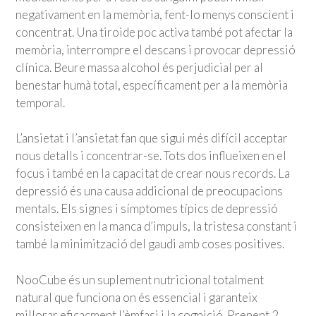
negativament en la memòria, fent-lo menys conscient i
concentrat. Una tiroide poc activa també pot afectar la
memòria, interrompre el descans i provocar depressió
clínica. Beure massa alcohol és perjudicial per al
benestar humà total, específicament per a la memòria
temporal.
L’ansietat i l’ansietat fan que sigui més difícil acceptar
nous detalls i concentrar-se. Tots dos influeixen en el
focus i també en la capacitat de crear nous records. La
depressió és una causa addicional de preocupacions
mentals. Els signes i símptomes típics de depressió
consisteixen en la manca d’impuls, la tristesa constant i
també la minimització del gaudi amb coses positives.
NooCube és un suplement nutricional totalment
natural que funciona on és essencial i garanteix
millorar eficaçment l’èmfasi i la cognició. Prenent 2