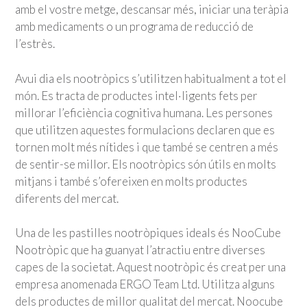
amb el vostre metge, descansar més, iniciar una teràpia
amb medicaments o un programa de reducció de
l’estrès.
Avui dia els nootròpics s’utilitzen habitualment a tot el
món. Es tracta de productes intel·ligents fets per
millorar l’eficiència cognitiva humana. Les persones
que utilitzen aquestes formulacions declaren que es
tornen molt més nítides i que també se centren a més
de sentir-se millor. Els nootròpics són útils en molts
mitjans i també s’ofereixen en molts productes
diferents del mercat.
Una de les pastilles nootròpiques ideals és NooCube
Nootròpic que ha guanyat l’atractiu entre diverses
capes de la societat. Aquest nootròpic és creat per una
empresa anomenada ERGO Team Ltd. Utilitza alguns
dels productes de millor qualitat del mercat. Noocube