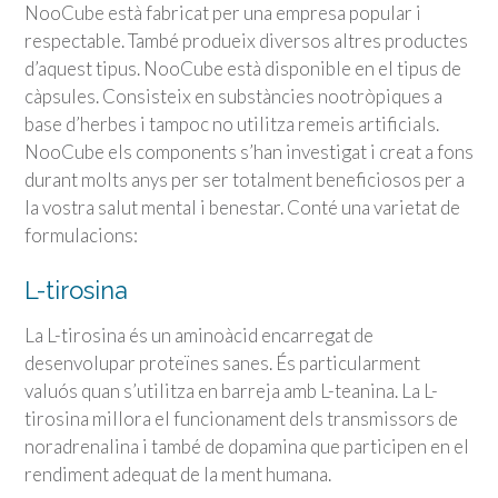
NooCube està fabricat per una empresa popular i
respectable. També produeix diversos altres productes
d’aquest tipus. NooCube està disponible en el tipus de
càpsules. Consisteix en substàncies nootròpiques a
base d’herbes i tampoc no utilitza remeis artificials.
NooCube els components s’han investigat i creat a fons
durant molts anys per ser totalment beneficiosos per a
la vostra salut mental i benestar. Conté una varietat de
formulacions:
L-tirosina
La L-tirosina és un aminoàcid encarregat de
desenvolupar proteïnes sanes. És particularment
valuós quan s’utilitza en barreja amb L-teanina. La L-
tirosina millora el funcionament dels transmissors de
noradrenalina i també de dopamina que participen en el
rendiment adequat de la ment humana.