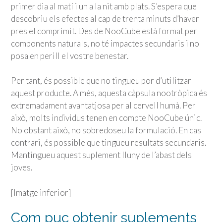
primer dia al matí i un a la nit amb plats. S’espera que
descobriu els efectes al cap de trenta minuts d’haver
pres el comprimit. Des de NooCube està format per
components naturals, no té impactes secundaris i no
posa en perill el vostre benestar.
Per tant, és possible que no tingueu por d’utilitzar
aquest producte. A més, aquesta càpsula nootròpica és
extremadament avantatjosa per al cervell humà. Per
això, molts individus tenen en compte NooCube únic.
No obstant això, no sobredoseu la formulació. En cas
contrari, és possible que tingueu resultats secundaris.
Mantingueu aquest suplement lluny de l’abast dels
joves.
[Imatge inferior]
Com puc obtenir suplements