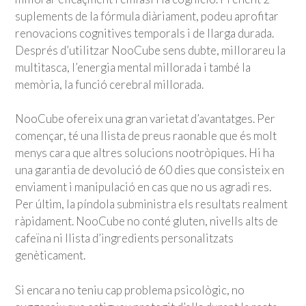
suplements de la fórmula diàriament, podeu aprofitar
renovacions cognitives temporals i de llarga durada.
Després d’utilitzar NooCube sens dubte, millorareu la
multitasca, l’energia mental millorada i també la
memòria, la funció cerebral millorada.
NooCube ofereix una gran varietat d’avantatges. Per
començar, té una llista de preus raonable que és molt
menys cara que altres solucions nootròpiques. Hi ha
una garantia de devolució de 60 dies que consisteix en
enviament i manipulació en cas que no us agradi res.
Per últim, la píndola subministra els resultats realment
ràpidament. NooCube no conté gluten, nivells alts de
cafeïna ni llista d’ingredients personalitzats
genèticament.
Si encara no teniu cap problema psicològic, no