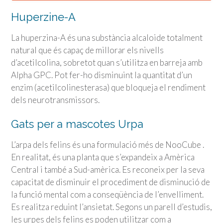
Huperzine-A
La huperzina-A és una substància alcaloide totalment
natural que és capaç de millorar els nivells
d’acetilcolina, sobretot quan s’utilitza en barreja amb
Alpha GPC. Pot fer-ho disminuint la quantitat d’un
enzim (acetilcolinesterasa) que bloqueja el rendiment
dels neurotransmissors.
Gats per a mascotes Urpa
L’arpa dels felins és una formulació més de NooCube .
En realitat, és una planta que s’expandeix a Amèrica
Central i també a Sud-amèrica. Es reconeix per la seva
capacitat de disminuir el procediment de disminució de
la funció mental com a conseqüència de l’envelliment.
Es realitza reduint l’ansietat. Segons un parell d’estudis,
les urpes dels felins es poden utilitzar com a