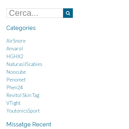
Categories
AirSnore
Anvarol
HGHX2
NaturasilScabies
Noocube
Penomet
Phen24
Revitol Skin Tag
VTight
YoutonicsSport
Missatge Recent