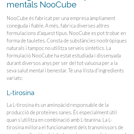
mentals NooCube
NooCube és fabricat per una empresa àmpliament
coneguda i fiable. A més, fabrica diverses altres
formulacions d’aquest tipus. NooCube es pot trobar en
forma de tauletes. Consta de substàncies nootròpiques
naturals i tampoc no utilitza serveis sintètics. La
formulació NooCube ha estat estudiada i dissenyada
durant diversos anys per ser del tot valuosa per a la
seva salut mental i benestar. Té una llista d’ingredients
variats:
L-tirosina
La L-tirosina és un aminoàcid responsable de la
producció de proteïnes sanes. És especialment útil
quan s’utilitza en combinació amb L-teanina. La L-
tirosina millora el funcionament dels transmissors de