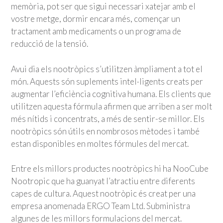
memòria, pot ser que sigui necessari xatejar amb el
vostre metge, dormir encara més, començar un
tractament amb medicaments o un programa de
reducció de la tensió.
Avui dia els nootròpics s’utilitzen àmpliament a tot el
món. Aquests són suplements intel·ligents creats per
augmentar l’eficiència cognitiva humana. Els clients que
utilitzen aquesta fórmula afirmen que arriben a ser molt
més nítids i concentrats, a més de sentir-se millor. Els
nootròpics són útils en nombrosos mètodes i també
estan disponibles en moltes fórmules del mercat.
Entre els millors productes nootròpics hi ha NooCube
Nootropic que ha guanyat l’atractiu entre diferents
capes de cultura. Aquest nootròpic és creat per una
empresa anomenada ERGO Team Ltd. Subministra
algunes de les millors formulacions del mercat.