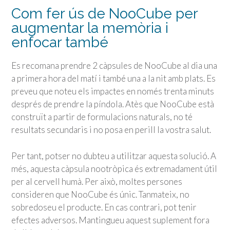
Com fer ús de NooCube per
augmentar la memòria i
enfocar també
Es recomana prendre 2 càpsules de NooCube al dia una
a primera hora del matí i també una a la nit amb plats. Es
preveu que noteu els impactes en només trenta minuts
després de prendre la píndola. Atès que NooCube està
construït a partir de formulacions naturals, no té
resultats secundaris i no posa en perill la vostra salut.
Per tant, potser no dubteu a utilitzar aquesta solució. A
més, aquesta càpsula nootròpica és extremadament útil
per al cervell humà. Per això, moltes persones
consideren que NooCube és únic. Tanmateix, no
sobredoseu el producte. En cas contrari, pot tenir
efectes adversos. Mantingueu aquest suplement fora