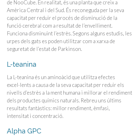
de NooCube. En realitat, és una planta que creix a
Amèrica Central i del Sud. És reconeguda per la seva
capacitat per reduir el procés de disminució de la
funció cerebral com a resultat de l’envelliment.
Funciona disminuint l’estrès. Segons alguns estudis, les
urpes dels gats es poden utilitzar com a xarxa de
seguretat de l’estat de Parkinson.
L-teanina
La L-teanina és un aminoàcid que utilitza efectes
excel·lents a causa de la seva capacitat per reduir els
nivells d’estrès a la ment humana i millorar el rendiment
dels productes químics naturals. Rebreu uns últims
resultats fantàstics: millor rendiment, èmfasi,
intensitat i concentració.
Alpha GPC