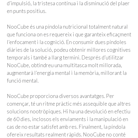
d’impulsió, la tristesa contínua i la disminució del plaer
en punts positius.
NooCube és una píndola nutricional totalment natural
que funciona on es requereix i que garanteix eficaçment
l’enfocament i la cognició. En consumir dues píndoles
diàries de la solució, podeu obtenir millores cognitives
temporals i també a llarg termini. Després d’utilitzar
NooCube, obtindreu una multitasca molt millorada,
augmentarà l’energia mental i la memòria, millorant la
funció mental.
NooCube proporciona diversos avantatges. Per
començar, té un ritme pràctic més assequible que altres
solucions nootròpiques. Hi ha una devolució en efectiu
de 60 dies, inclosos els enviaments i la manipulació en
cas de no estar satisfet amb res. Finalment, la píndola
ofereix resultats realment ràpids. NooCube no conté