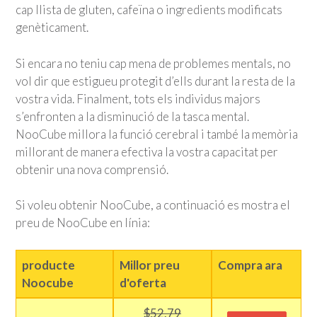
cap llista de gluten, cafeïna o ingredients modificats
genèticament.
Si encara no teniu cap mena de problemes mentals, no
vol dir que estigueu protegit d’ells durant la resta de la
vostra vida. Finalment, tots els individus majors
s’enfronten a la disminució de la tasca mental.
NooCube millora la funció cerebral i també la memòria
millorant de manera efectiva la vostra capacitat per
obtenir una nova comprensió.
Si voleu obtenir NooCube, a continuació es mostra el
preu de NooCube en línia:
producte
Millor preu
Compra ara
Noocube
d'oferta
$52.79