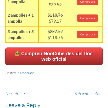
1 ampolla
Compra ara
$39.59
2 ampolles + 1
$118.76
Compra ara
ampolla
$79.17
3 ampolles + 3
$237.52
Compra ara
ampolles
$118.76
Compreu NooCube des del lloc
web oficial
Posted in
Noocube
Post
Next Post
Previous Post
navigation
Leave a Reply