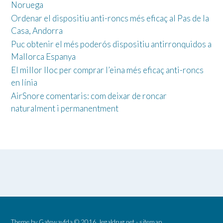
Noruega
Ordenar el dispositiu anti-roncs més eficaç al Pas de la
Casa, Andorra
Puc obtenir el més poderós dispositiu antirronquidos a
Mallorca Espanya
El millor lloc per comprar l’eina més eficaç anti-roncs
en línia
AirSnore comentaris: com deixar de roncar
naturalment i permanentment
Theme by
Gatewayfda
© 2016.
legaldrug.net
-
sitemap