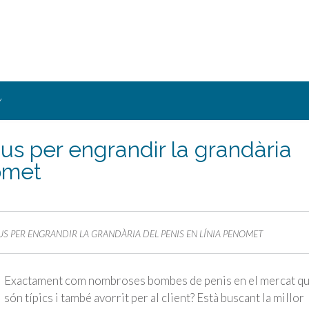
Y
ius per engrandir la grandària
nomet
US PER ENGRANDIR LA GRANDÀRIA DEL PENIS EN LÍNIA PENOMET
Exactament com nombroses bombes de penis en el mercat q
són típics i també avorrit per al client? Està buscant la millor