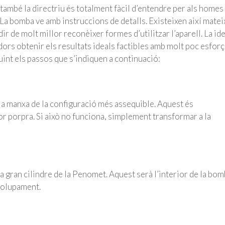
també la directriu és totalment fàcil d’entendre per als homes
 La bomba ve amb instruccions de detalls. Existeixen així matei
de molt millor reconèixer formes d’utilitzar l’aparell. La id
s obtenir els resultats ideals factibles amb molt poc esforç.
guint els passos que s’indiquen a continuació:
la manxa de la configuració més assequible. Aquest és
or porpra. Si això no funciona, simplement transformar a la
la gran cilindre de la Penomet. Aquest serà l’interior de la bo
volupament.