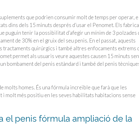
o suplements que podrien consumir molt de temps per operar, e
tats dins dels 15 minuts després d’usar el Penomet. Els fabric
e puguin tenir la possibilitat d’afegir un mínim de 3 polzades 
ament de 30% en el gruix del seu penis. En el passat, aquests
s tractaments quirúrgics i també altres enfocaments extrems 
omet permet als usuaris veure aquestes causen 15 minuts se
 un bombament del penis estàndard i també del penis tècnique
 de molts homes. És una fórmula increïble que farà que les
 i molt més positiu en les seves habilitats habitacions sense
el penis fórmula ampliació de la