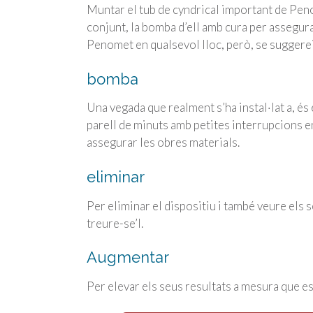
Muntar el tub de cyndrical important de Pen
conjunt, la bomba d’ell amb cura per assegura
Penomet en qualsevol lloc, però, se suggereix 
bomba
Una vegada que realment s’ha instal·lat a, é
parell de minuts amb petites interrupcions en
assegurar les obres materials.
eliminar
Per eliminar el dispositiu i també veure els 
treure-se’l.
Augmentar
Per elevar els seus resultats a mesura que e