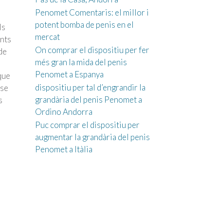
Penomet Comentaris: el millor i
potent bomba de penis en el
ls
mercat
ants
On comprar el dispositiu per fer
de
més gran la mida del penis
Penomet a Espanya
que
dispositiu per tal d’engrandir la
nse
grandària del penis Penomet a
s
Ordino Andorra
Puc comprar el dispositiu per
augmentar la grandària del penis
Penomet a Itàlia