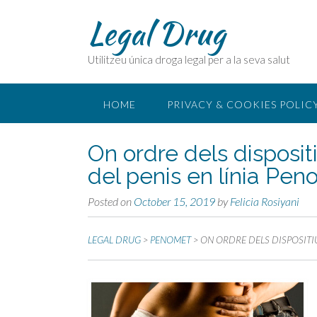
Legal Drug
Utilitzeu única droga legal per a la seva salut
HOME
PRIVACY & COOKIES POLIC
On ordre dels disposit
del penis en línia Pe
Posted on
October 15, 2019
by
Felicia Rosiyani
LEGAL DRUG
>
PENOMET
>
ON ORDRE DELS DISPOSITI