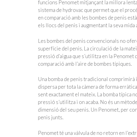
funcions Penomet mitjançant la millora lenta
sistema de hydrovac que permet que el procés
en comparació amb les bombes de penis estàn
els llocs del penis i augmentant la seva mida a
Les bombes del penis convencionals no oferei
superfície del penis. La circulació de la mate
pressió d’aigua que s’utilitza en la Penomet
comparació amb l’aire de bombes típiques.
Una bomba de penis tradicional comprimirà i 
dispersa per tota la càmera de forma erràtica,
sent exactament el mateix. La bomba típica 
pressió s’utilitza i on acaba. No és un mètod
dimensió del seu penis. Un Penomet, per cont
penis junts.
Penomet té una vàlvula de no retorn en l’extr