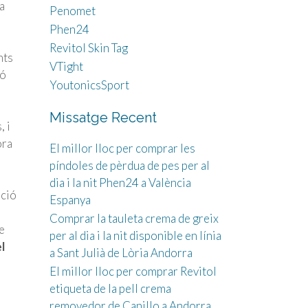
a
Penomet
Phen24
Revitol Skin Tag
nts
VTight
ió
YoutonicsSport
Missatge Recent
, i
ora
El millor lloc per comprar les
píndoles de pèrdua de pes per al
dia i la nit Phen24 a València
ació
Espanya
Comprar la tauleta crema de greix
e
per al dia i la nit disponible en línia
l
a Sant Julià de Lòria Andorra
El millor lloc per comprar Revitol
etiqueta de la pell crema
removedor de Canillo a Andorra