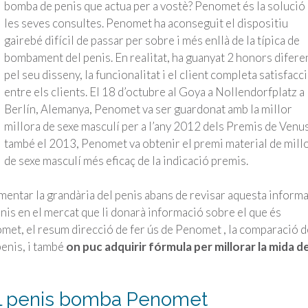
bomba de penis que actua per a vostè? Penomet és la solució 
les seves consultes. Penomet ha aconseguit el dispositiu
gairebé difícil de passar per sobre i més enllà de la típica de
bombament del penis. En realitat, ha guanyat 2 honors difere
pel seu disseny, la funcionalitat i el client completa satisfacc
entre els clients. El 18 d’octubre al Goya a Nollendorfplatz a
Berlín, Alemanya, Penomet va ser guardonat amb la millor
millora de sexe masculí per a l’any 2012 dels Premis de Venus
també el 2013, Penomet va obtenir el premi material de mill
de sexe masculí més eficaç de la indicació premis.
mentar la grandària del penis abans de revisar aquesta inform
enis en el mercat que li donarà informació sobre el que és
et, el resum direcció de fer ús de Penomet , la comparació d
penis, i també
on puc adquirir fórmula per millorar la mida de
el penis bomba Penomet