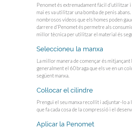
Penomet és extremadament fàcil d’utilitzar i 
mai es va utilitzar una bomba de penis abans.
nombrosos vídeos que els homes poden gaudir 
darrere d’Penomet és permetre als consumidor
millor tècnica per utilitzar el material és se
Seleccioneu la manxa
La millor manera de començar és mitjançant 
generalment el 60 braga que els ve en un col
següent manxa.
Col·locar el cilindre
Prengui el seu manxa recollit i adjuntar-lo a 
que fa cada cosa de la compressió i el desen
Aplicar la Penomet