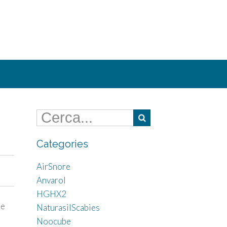
Categories
AirSnore
Anvarol
HGHX2
ue
NaturasilScabies
Noocube