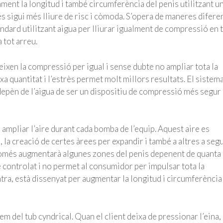
ment la longitud i també circumferència del penis utilitzant u
 sigui més lliure de risc i còmoda. S’opera de maneres difere
dard utilitzant aigua per lliurar igualment de compressió en 
 tot arreu.
xen la compressió per igual i sense dubte no ampliar tota la
ixa quantitat i l’estrès permet molt millors resultats. El sistem
 depèn de l’aigua de ser un dispositiu de compressió més segur
ampliar l’aire durant cada bomba de l’equip. Aquest aire es
 la creació de certes àrees per expandir i també a altres a segu
només augmentarà algunes zones del penis depenent de quanta
e controlat i no permet al consumidor per impulsar tota la
ra, està dissenyat per augmentar la longitud i circumferència
em del tub cyndrical. Quan el client deixa de pressionar l’eina,