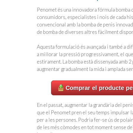
Penomet és una innovadora fórmula bomba de
consumidors, especialistes i nois de cada hi
convencional amb la bomba de penis innovador
de bomba de diverses altres fàcilment dispon
Aquesta formulació és avançada i també a dife
a millorar la pressió progressivament, el qu
estirament. La bomba està dissenyada amb 2 p
augmentar gradualment la mida i amplada sense
Comprar el producte per
En el passat, augmentar la grandària del pen
que el Penomet pren el seu temps impulsar l
per a les persones. Podria fer-se ús de pola
de les més còmodes en tot moment sense deix