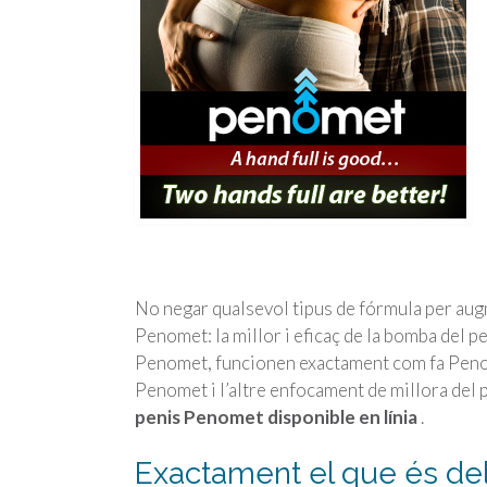
No negar qualsevol tipus de fórmula per aug
Penomet: la millor i eficaç de la bomba del p
Penomet, funcionen exactament com fa Penom
Penomet i l’altre enfocament de millora del 
penis Penomet disponible en línia
.
Exactament el que és d