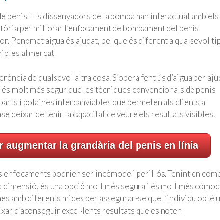
 penis. Els dissenyadors de la bomba han interactuat amb els
stòria per millorar l’enfocament de bombament del penis
. Penomet aigua és ajudat, pel que és diferent a qualsevol ti
ibles al mercat.
rència de qualsevol altra cosa. S’opera fent ús d’aigua per aju
e és molt més segur que les tècniques convencionals de penis
arts i polaines intercanviables que permeten als clients a
 deixar de tenir la capacitat de veure els resultats visibles.
 augmentar la grandària del penis en línia
is enfocaments podrien ser incòmode i perillós. Tenint en com
a dimensió, és una opció molt més segura i és molt més còmo
ines amb diferents mides per assegurar-se que l’individu obté 
ar d’aconseguir excel·lents resultats que es noten