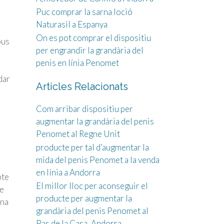
Puc comprar la sarna loció
Naturasil a Espanya
On es pot comprar el dispositiu
pus
per engrandir la grandària del
penis en línia Penomet
dar
Articles Relacionats
Com arribar dispositiu per
augmentar la grandària del penis
Penomet al Regne Unit
producte per tal d’augmentar la
mida del penis Penomet a la venda
en línia a Andorra
pte
El millor lloc per aconseguir el
de
producte per augmentar la
una
grandària del penis Penomet al
Pas de la Casa, Andorra