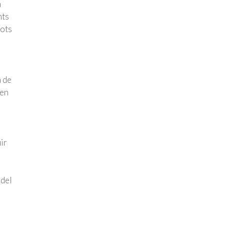
n
nts
tots
a de
 en
ir
 del