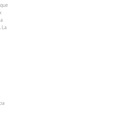
 que
x
ea
 La
mba