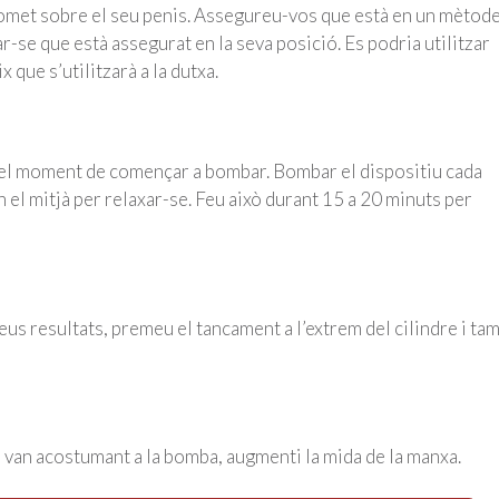
omet sobre el seu penis. Assegureu-vos que està en un mètod
r-se que està assegurat en la seva posició. Es podria utilitzar
que s’utilitzarà a la dutxa.
s el moment de començar a bombar. Bombar el dispositiu cada
 el mitjà per relaxar-se. Feu això durant 15 a 20 minuts per
seus resultats, premeu el tancament a l’extrem del cilindre i ta
s van acostumant a la bomba, augmenti la mida de la manxa.