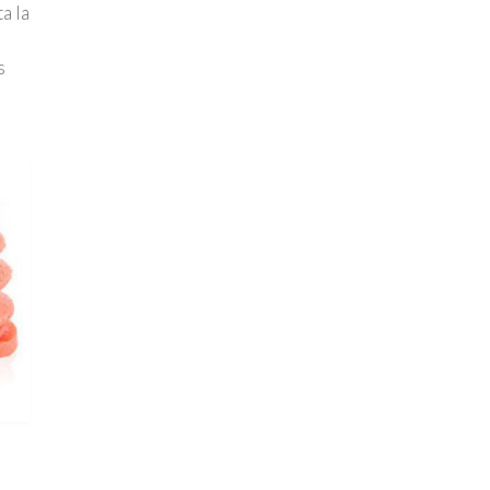
a la
s