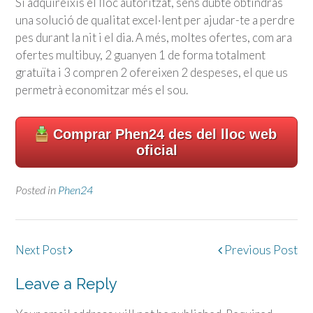
Si adquireixis el lloc autoritzat, sens dubte obtindràs
una solució de qualitat excel·lent per ajudar-te a perdre
pes durant la nit i el dia. A més, moltes ofertes, com ara
ofertes multibuy, 2 guanyen 1 de forma totalment
gratuïta i 3 compren 2 ofereixen 2 despeses, el que us
permetrà economitzar més el sou.
Comprar Phen24 des del lloc web
oficial
Posted in
Phen24
Post
Next Post
Previous Post
navigation
Leave a Reply