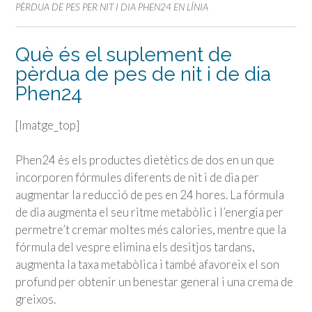
PÈRDUA DE PES PER NIT I DIA PHEN24 EN LÍNIA
Què és el suplement de
pèrdua de pes de nit i de dia
Phen24
[Imatge_top]
Phen24 és els productes dietètics de dos en un que
incorporen fórmules diferents de nit i de dia per
augmentar la reducció de pes en 24 hores. La fórmula
de dia augmenta el seu ritme metabòlic i l’energia per
permetre’t cremar moltes més calories, mentre que la
fórmula del vespre elimina els desitjos tardans,
augmenta la taxa metabòlica i també afavoreix el son
profund per obtenir un benestar general i una crema de
greixos.