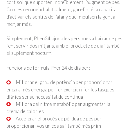
cortisol que suporten increïblement l’augment de pes.
Com es reconeix habitualment, ghrelin té la capacitat
d’activar els sentits de l’afany que impulsen la gent a
menjar més.
Simplement, Phen24 ajuda les persones a baixar de pes
fent servir dos mitjans, amb el producte de dia i també
el suplement nocturn.
Funcions de fórmula Phen24 de dia per:
Millorar el grau de potència per proporcionar
encara més energia per fer exercici i fer les tasques
diàries sense necessitat de contínua
Millora del ritme metabòlic per augmentar la
crema de calories
Accelerar el procés de pèrdua de pes per
proporcionar-vos un cos sa i també més prim