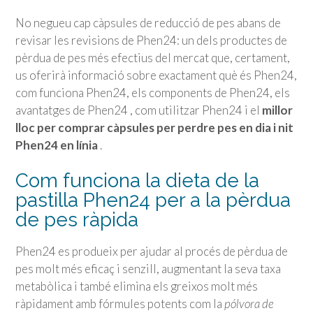
No negueu cap càpsules de reducció de pes abans de
revisar les revisions de Phen24: un dels productes de
pèrdua de pes més efectius del mercat que, certament,
us oferirà informació sobre exactament què és Phen24,
com funciona Phen24, els components de Phen24, els
avantatges de Phen24 , com utilitzar Phen24 i el
millor
lloc per comprar càpsules per perdre pes en dia i nit
Phen24 en línia
.
Com funciona la dieta de la
pastilla Phen24 per a la pèrdua
de pes ràpida
Phen24 es produeix per ajudar al procés de pèrdua de
pes molt més eficaç i senzill, augmentant la seva taxa
metabòlica i també elimina els greixos molt més
ràpidament amb fórmules potents com la
pólvora de