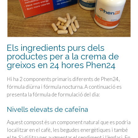
Els ingredients purs dels
productes per a la crema de
greixos en 24 hores Phen24
Hi ha 2 components primaris diferents de Phen24,
fórmula diürna i fórmula nocturna. A continuació es
presenta la fórmula de formulació del dia:
Nivells elevats de cafeïna
Aquest compost és un component natural que es podria
localitzar en el cafè, les begudes energètiques i també
el te. S’utilitza per augmentar el rendiment i l’èmfasi. En