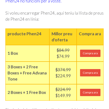
Phen24 no funcioni per a vostè.
Si voleu encarregar Phen24, aquí teniu la llista de preus
de Phen24 en línia:
producte Phen24
Millor preu
Compra ara
d'oferta
$84.99
1 Box
Compra ara
$74.99
3 Boxes + 2 Free
$374.99
Boxes + Free Advana
Compra ara
$224.99
Tone
$224.99
2 Boxes + 1 Free Box
Compra ara
$149.99