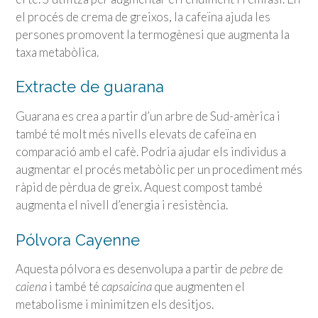
el procés de crema de greixos, la cafeïna ajuda les
persones promovent la termogènesi que augmenta la
taxa metabòlica.
Extracte de guarana
Guarana es crea a partir d’un arbre de Sud-amèrica i
també té molt més nivells elevats de cafeïna en
comparació amb el cafè. Podria ajudar els individus a
augmentar el procés metabòlic per un procediment més
ràpid de pèrdua de greix. Aquest compost també
augmenta el nivell d’energia i resistència.
Pólvora Cayenne
Aquesta pólvora es desenvolupa a partir de
pebre
de
caiena
i també té
capsaicina
que augmenten el
metabolisme i minimitzen els desitjos.