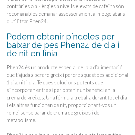
contràries o al·lèrgies a nivells elevats de cafeïna són
recomanables demanar assessorament al metge abans
d’utilitzar Phen24.
Podem obtenir píndoles per
baixar de pes Phen24 de dia i
de nit en línia
Phen24 és un producte especial del pla d’alimentació
que t’ajuda a perdre greix i perdre aquest pes addicional
1 dia, nit i dia. Té dues solucions potents que
s’incorporen entre si per obtenir un benefici en la
crema de greixos. Una fórmula treballa durant tot el dia
i els altres funcionen de nit, proporcionant-vos un
remei sense parar de crema de greixos i de
metabolisme.