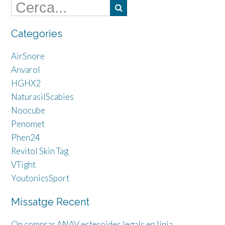
Categories
AirSnore
Anvarol
HGHX2
NaturasilScabies
Noocube
Penomet
Phen24
Revitol Skin Tag
VTight
YoutonicsSport
Missatge Recent
On comprar ANAV esteroides legals en línia