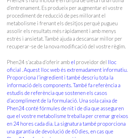
Phen24 s’ha d’incloure en un pla de dieta i una rutina
d’entrenament. Es produeix per augmentar el vostre
procediment de reducció de pes millorant el
metabolisme i frenant els desitjos perquè pugueu
assolir els resultats més ràpidament i amb menys
estrès i ansietat. També ajuda a descansar millor per
recuperar-se de la nova modificació del vostre règim.
Phen24 s’acaba d’oferir amb
el
proveïdor del
lloc
oficial
. Aquest lloc web és extremadament informatiu.
Proporciona l’ingredient i també descriu tota la
informació dels components. També fa referència a
estudis de referència que sostenen els casos
d’acompliment de la formulació. Una sola caixa de
Phen24 conté fórmules de nit i de dia que asseguren
que el vostre metabolisme treballa per cremar greixos
en 24 hores cada dia. La signatura també proporciona
una garantia de devolució de 60 dies, en cas que