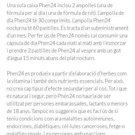
Una sola caixa Phen24 inclou 2 ampolles (una de
fórmula per al dia i una de fórmula de nit). L’ampolla de
dia Phen24 té 30 comprimits. L’ampolla Phen24
nocturna té 60 pastilles. Es tracta d’un subministrament
d’un mes. Per fer ús de Phen24 només cal consumir una
càpsula de dia Phen24 cada matí al matí amb l’esmorzar
i prendre 2 pastilles de Phen24 al vespre amb un got
d’aigua 15 minuts abans del plat nocturn.
Phen24 es produeix a partir d’elaboració d’herbes com
la vitamina i també dels nutrients essencials. Per això,
no crea cap tipus d’efecte secundari per al cos. Tot i que
és natural i segur, però Phen24 no hauria de ser
utilitzat per persones embarassades, lactants o menors
de 18 anys. Tampoc es suggereix que es faci ús de si
teniu condicions com ara malalties autoimmunes,
endocrines, diabètiques, cèl·lules canceroses, fetge o
malalties renals. Les persones amb reaccions