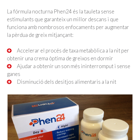
La fórmula nocturna Phen24 és la tauleta sense
estimulants que garanteix un millor descans i que
funciona amb nombrosos enfocaments per augmentar
la pèrdua de greix mitjançant:
Accelerar el procés de taxa metabòlica a la nit per
obtenir una crema òptima de greixos en dormir
Ajudar a obtenir un son més ininterromput i sense
ganes
Disminució dels desitjos alimentaris a la nit