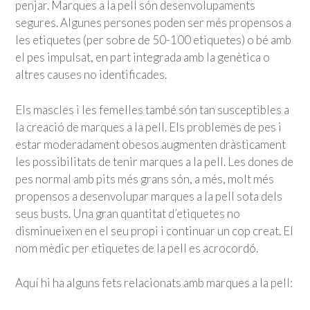
penjar. Marques a la pell són desenvolupaments
segures. Algunes persones poden ser més propensos a
les etiquetes (per sobre de 50-100 etiquetes) o bé amb
el pes impulsat, en part integrada amb la genètica o
altres causes no identificades.
Els mascles i les femelles també són tan susceptibles a
la creació de marques a la pell. Els problemes de pes i
estar moderadament obesos augmenten dràsticament
les possibilitats de tenir marques a la pell. Les dones de
pes normal amb pits més grans són, a més, molt més
propensos a desenvolupar marques a la pell sota dels
seus busts. Una gran quantitat d’etiquetes no
disminueixen en el seu propi i continuar un cop creat. El
nom mèdic per etiquetes de la pell es acrocordó.
Aquí hi ha alguns fets relacionats amb marques a la pell: