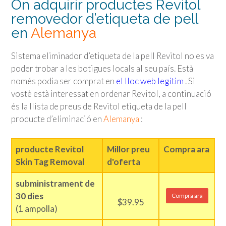
On adquirir productes Revitol
removedor d’etiqueta de pell
en
Alemanya
Sistema eliminador d’etiqueta de la pell Revitol no es va
poder trobar a les botigues locals al seu país. Està
només podia ser comprat en
el lloc web legítim
. Si
vostè està interessat en ordenar Revitol, a continuació
és la llista de preus de Revitol etiqueta de la pell
producte d’eliminació en
Alemanya
:
producte Revitol
Millor preu
Compra ara
Skin Tag Removal
d'oferta
subministrament de
30 dies
Compra ara
$39.95
(1 ampolla)