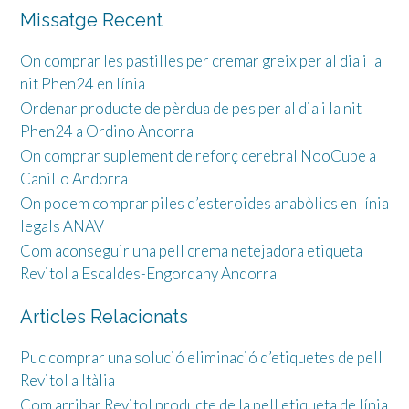
Missatge Recent
On comprar les pastilles per cremar greix per al dia i la
nit Phen24 en línia
Ordenar producte de pèrdua de pes per al dia i la nit
Phen24 a Ordino Andorra
On comprar suplement de reforç cerebral NooCube a
Canillo Andorra
On podem comprar piles d’esteroides anabòlics en línia
legals ANAV
Com aconseguir una pell crema netejadora etiqueta
Revitol a Escaldes-Engordany Andorra
Articles Relacionats
Puc comprar una solució eliminació d’etiquetes de pell
Revitol a Itàlia
Com arribar Revitol producte de la pell etiqueta de línia