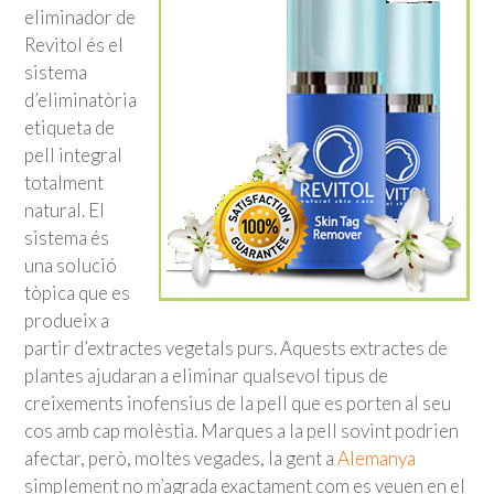
eliminador de
Revitol és el
sistema
d’eliminatòria
etiqueta de
pell integral
totalment
natural. El
sistema és
una solució
tòpica que es
produeix a
partir d’extractes vegetals purs. Aquests extractes de
plantes ajudaran a eliminar qualsevol tipus de
creixements inofensius de la pell que es porten al seu
cos amb cap molèstia. Marques a la pell sovint podrien
afectar, però, moltes vegades, la gent a
Alemanya
simplement no m’agrada exactament com es veuen en el