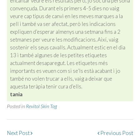
encantar veure els resultats però, jo sóc una persona
convençuda. Durant els primers 4-5 dies no vaig
veure cap tipus de canvi en les meves marques a la
pell i també va ser afectat, però les indicacions
expliquen d’esperar almenys una setmana fins a 2
setmanes per veure les modificacions. Així, vaig
sostenir els seus cavalls. Actualment estic en el dia
13 i també algunes de les petites etiquetes
actualment desaparegut. Les etiquetes més
importants es veuen com si se’ls està acabant i jo
també no volen trucar a ells, vaig a deixar que
aquesta teràpia tenir cura d’ells.
tania
Posted in
Revitol Skin Tag
Post
Next Post
Previous Post