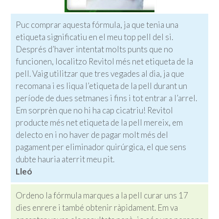
Puc comprar aquesta fórmula, ja que tenia una
etiqueta significatiu en el meu top pell del si.
Després d’haver intentat molts punts que no
funcionen, localitzo Revitol més net etiqueta de la
pell. Vaig utilitzar que tres vegades al dia, ja que
recomana i es liqua l’etiqueta de la pell durant un
període de dues setmanes i fins i tot entrar a l’arrel.
Em sorprèn que no hi ha cap cicatriu! Revitol
producte més net etiqueta de la pell mereix, em
delecto en i no haver de pagar molt més del
pagament per eliminador quirúrgica, el que sens
dubte hauria aterrit meu pit.
Lleó
Ordeno la fórmula marques a la pell curar uns 17
dies enrere i també obtenir ràpidament. Em va