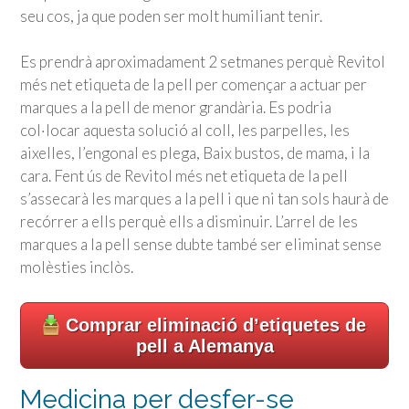
seu cos, ja que poden ser molt humiliant tenir.
Es prendrà aproximadament 2 setmanes perquè Revitol
més net etiqueta de la pell per començar a actuar per
marques a la pell de menor grandària. Es podria
col·locar aquesta solució al coll, les parpelles, les
aixelles, l’engonal es plega, Baix bustos, de mama, i la
cara. Fent ús de Revitol més net etiqueta de la pell
s’assecarà les marques a la pell i que ni tan sols haurà de
recórrer a ells perquè ells a disminuir. L’arrel de les
marques a la pell sense dubte també ser eliminat sense
molèsties inclòs.
Comprar eliminació d’etiquetes de
pell a Alemanya
Medicina per desfer-se