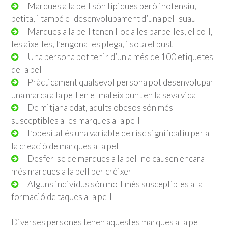
Marques a la pell són típiques però inofensiu,
petita, i també el desenvolupament d’una pell suau
Marques a la pell tenen lloc a les parpelles, el coll,
les aixelles, l’engonal es plega, i sota el bust
Una persona pot tenir d’un a més de 100 etiquetes
de la pell
Pràcticament qualsevol persona pot desenvolupar
una marca a la pell en el mateix punt en la seva vida
De mitjana edat, adults obesos són més
susceptibles a les marques a la pell
L’obesitat és una variable de risc significatiu per a
la creació de marques a la pell
Desfer-se de marques a la pell no causen encara
més marques a la pell per créixer
Alguns individus són molt més susceptibles a la
formació de taques a la pell
Diverses persones tenen aquestes marques a la pell