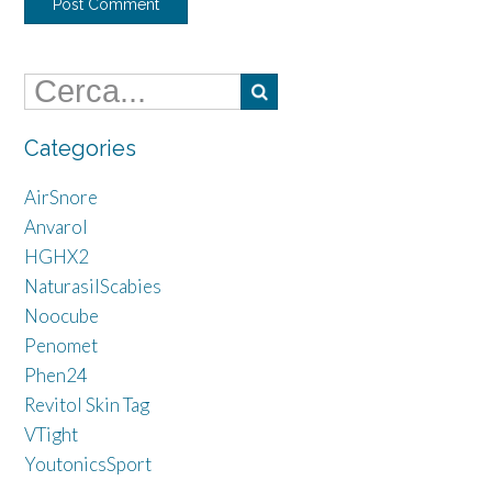
Categories
AirSnore
Anvarol
HGHX2
NaturasilScabies
Noocube
Penomet
Phen24
Revitol Skin Tag
VTight
YoutonicsSport