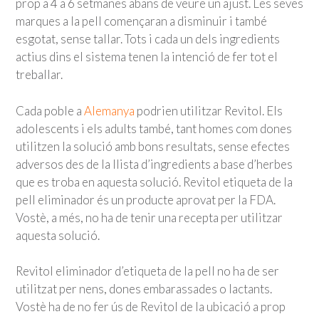
prop a 4 a 6 setmanes abans de veure un ajust. Les seves
marques a la pell començaran a disminuir i també
esgotat, sense tallar. Tots i cada un dels ingredients
actius dins el sistema tenen la intenció de fer tot el
treballar.
Cada poble a
Alemanya
podrien utilitzar Revitol. Els
adolescents i els adults també, tant homes com dones
utilitzen la solució amb bons resultats, sense efectes
adversos des de la llista d’ingredients a base d’herbes
que es troba en aquesta solució. Revitol etiqueta de la
pell eliminador és un producte aprovat per la FDA.
Vostè, a més, no ha de tenir una recepta per utilitzar
aquesta solució.
Revitol eliminador d’etiqueta de la pell no ha de ser
utilitzat per nens, dones embarassades o lactants.
Vostè ha de no fer ús de Revitol de la ubicació a prop