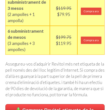
subministrament de
3 mesos
$119.95
Compra ara
(2 ampolles + 1
$79.95
ampolla)
6 subministrament
de mesos
$199.75
Compra ara
(3 ampolles + 3
$119.95
ampolles)
Assegureu-vos d’adquirir Revitol més net etiqueta de la
pell només des del lloc legítim d’Internet. Si compra des
d’allà es guanyarà la part superior de la pell de primera
crema d’eliminació d’etiquetes. i també hi ha un efectiu
de 90 dies de devolució de la garantia, de manera que si
el producte no funciona, pot tornar la fórmula.